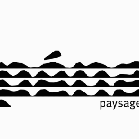
urbains et devenir des espaces vivants et appropriables.
C’est dans ce contexte que s’inscrit le projet de recréation de la
baignade de Maisons-Alfort. Jusque dans les années 60, cette
baignade en rivière attirait une foule de baigneurs. Fermée en raison
de la pollution des eaux de rivière, les infrastructures ont été
abandonnées. L’idée forte du projet est de retrouver ce contact avec
l’eau en réouvrant à la baignade ce lieu poétique.
Nous avons dessiné une emprise de forme ovale pour cette nouvelle
baignade, qui englobe et recycle les structures historiques. Celles-ci
constituent les points d’appuis pour se développer sur l’eau avec
des pontons flottants et sur les berges avec une plage et de
nouvelles aires de loisirs. Cette forme permet de maintenir la
promenade existante sur les berges tout en définissant un périmètre
clairement dévolu à la baignade. Le ponton central existant délimite
un petit bassin (pour les petits) et un grand bassin. Un dispositif de
caillebotis immergés permet de contrôler les profondeurs d’eau
tandis que la qualité de l’eau de baignade est maîtrisée grâce à un
dispositif d’assainissement placé en amont.